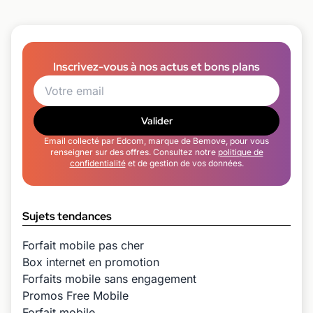
Inscrivez-vous à nos actus et bons plans
Valider
Email collecté par Edcom, marque de Bemove, pour vous
renseigner sur des offres. Consultez notre
politique de
confidentialité
et de gestion de vos données.
Sujets tendances
Forfait mobile pas cher
Box internet en promotion
Forfaits mobile sans engagement
Promos Free Mobile
Forfait mobile