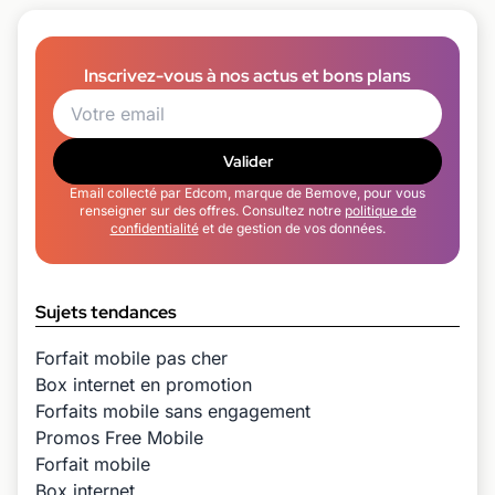
Inscrivez-vous à nos actus et bons plans
Valider
Email collecté par Edcom, marque de Bemove, pour vous
renseigner sur des offres. Consultez notre
politique de
confidentialité
et de gestion de vos données.
Sujets tendances
Forfait mobile pas cher
Box internet en promotion
Forfaits mobile sans engagement
Promos Free Mobile
Forfait mobile
Box internet