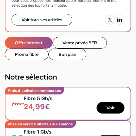
pour vous proposer les meilleures box fibre du moment et ma
sélection des top forfaits mobile.
Voir tous ses articles
Offre internet
Vente privée SFR
Promo fibre
Bon plan
Notre sélection
Frais d'activation remboursés
Fibre 5 Gb/s
24,99€
Voir
Mise en service offerte sur demande
Fibre 1 Gb/s