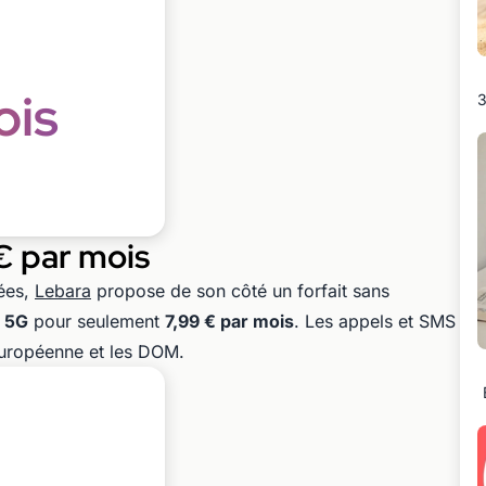
ois
3
€ par mois
ées,
Lebara
propose de son côté un forfait sans
n 5G
pour seulement
7,99 € par mois
. Les appels et SMS
européenne et les DOM.