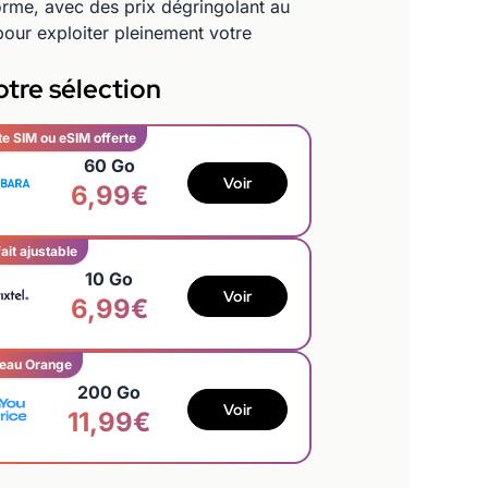
orme, avec des prix dégringolant au
 pour exploiter pleinement votre
tre sélection
te SIM ou eSIM offerte
60 Go
Voir
6,99€
ait ajustable
10 Go
Voir
6,99€
eau Orange
200 Go
Voir
11,99€