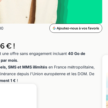
00
Ajoutez-nous à vos favoris
6 € !
 une offre sans engagement incluant
40 Go de
 par mois
.
els, SMS et MMS illimités
en France métropolitaine,
 itinérance depuis l'Union européenne et les DOM. De
ement 1 €
!