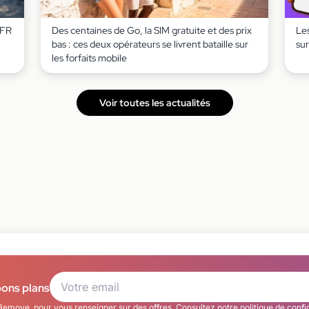
SFR
Des centaines de Go, la SIM gratuite et des prix
Les
bas : ces deux opérateurs se livrent bataille sur
su
les forfaits mobile
Voir toutes les actualités
bons plans
Bemove, pour vous renseigner sur des offres. Consultez notre
politique de confi