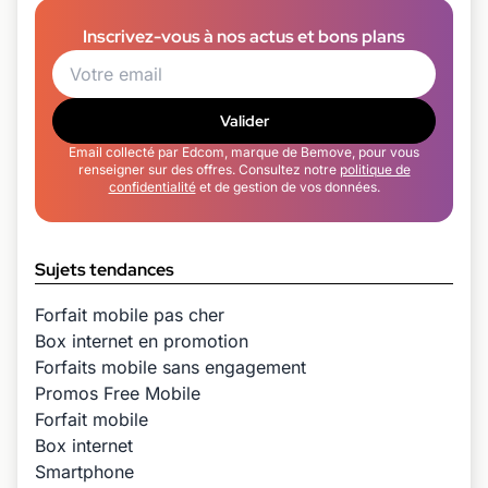
Inscrivez-vous à nos actus et bons plans
Valider
Email collecté par Edcom, marque de Bemove, pour vous
renseigner sur des offres. Consultez notre
politique de
confidentialité
et de gestion de vos données.
Sujets tendances
Forfait mobile pas cher
Box internet en promotion
Forfaits mobile sans engagement
Promos Free Mobile
Forfait mobile
Box internet
Smartphone