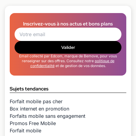
Inscrivez-vous à nos actus et bons plans
Valider
Email collecté par Edcom, marque de Bemove, pour vous
renseigner sur des offres. Consultez notre
politique de
confidentialité
et de gestion de vos données.
Sujets tendances
Forfait mobile pas cher
Box internet en promotion
Forfaits mobile sans engagement
Promos Free Mobile
Forfait mobile