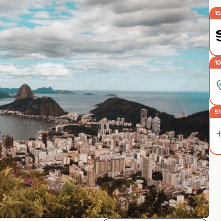
15
10
5