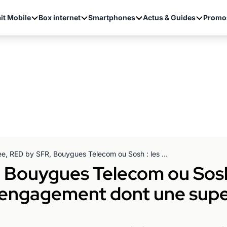
it Mobile
Box internet
Smartphones
Actus & Guides
Promo
Free, RED by SFR, Bouygues Telecom ou Sosh : les meilleure box internet sans engagement dont une super vente privée à 14,99 € par mois !
 Bouygues Telecom ou Sosh 
 engagement dont une supe