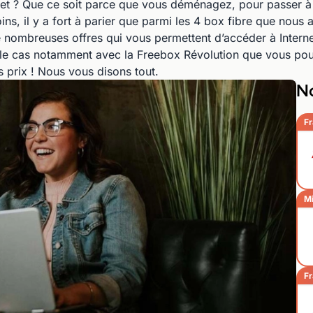
et ? Que ce soit parce que vous déménagez, pour passer à 
ins, il y a fort à parier que parmi les 4 box fibre que nous 
de nombreuses offres qui vous permettent d’accéder à Interne
 le cas notamment avec la Freebox Révolution que vous po
s prix ! Nous vous disons tout.
No
Fr
Mi
Fr