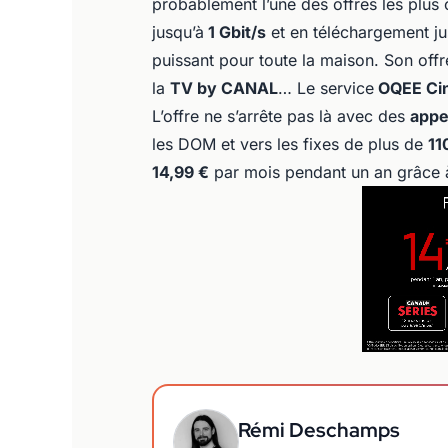
probablement l’une des offres les plus
jusqu’à
1 Gbit/s
et en téléchargement ju
puissant pour toute la maison. Son of
la
TV by CANAL
… Le service
OQEE Ci
L’offre ne s’arrête pas là avec des
appel
les DOM et vers les fixes de plus de
11
14,99 €
par mois pendant un an grâce à
Rémi Deschamps