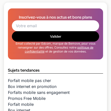
Inscrivez-vous à nos actus et bons plans
Valider
Email collecté par Edcom, marque de Bemove, pour vous
renseigner sur des offres. Consultez notre
politique de
confidentialité
et de gestion de vos données.
Sujets tendances
Forfait mobile pas cher
Box internet en promotion
Forfaits mobile sans engagement
Promos Free Mobile
Forfait mobile
Box internet