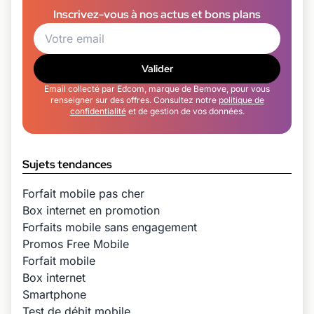
Inscrivez-vous à nos actus et bons plans
Valider
Email collecté par Edcom, marque de Bemove, pour vous
renseigner sur des offres. Consultez notre
politique de
confidentialité
et de gestion de vos données.
Sujets tendances
Forfait mobile pas cher
Box internet en promotion
Forfaits mobile sans engagement
Promos Free Mobile
Forfait mobile
Box internet
Smartphone
Test de débit mobile