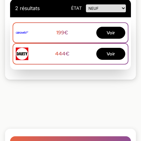
2 résultats
ÉTAT
199€
Voir
444€
Voir