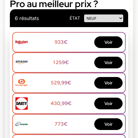
Pro au meilleur prix ?
6 résultats
ÉTAT
933€
Voir
1 259€
Voir
529,99€
Voir
430,99€
Voir
773€
Voir