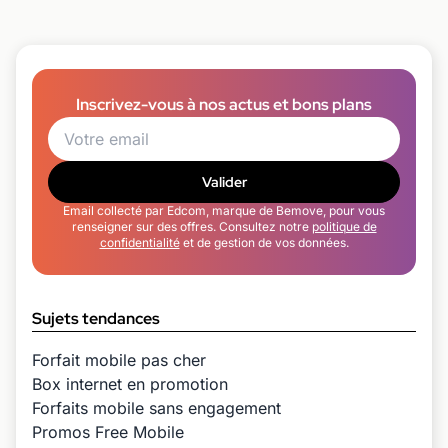
Inscrivez-vous à nos actus et bons plans
Valider
Email collecté par Edcom, marque de Bemove, pour vous
renseigner sur des offres. Consultez notre
politique de
confidentialité
et de gestion de vos données.
Sujets tendances
Forfait mobile pas cher
Box internet en promotion
Forfaits mobile sans engagement
Promos Free Mobile