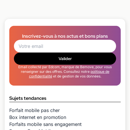
Inscrivez-vous à nos actus et bons plans
Valider
Email collecté par Edcom, marque de Bemove, pour vous
renseigner sur des offres. Consultez notre
politique de
confidentialité
et de gestion de vos données.
Sujets tendances
Forfait mobile pas cher
Box internet en promotion
Forfaits mobile sans engagement