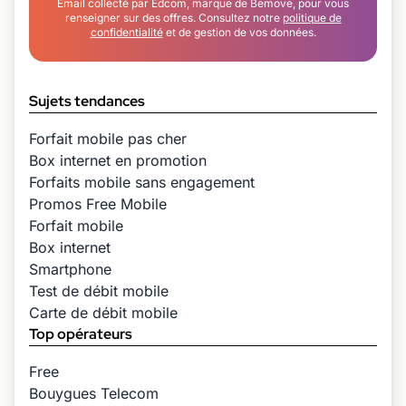
Email collecté par Edcom, marque de Bemove, pour vous
renseigner sur des offres. Consultez notre
politique de
confidentialité
et de gestion de vos données.
Sujets tendances
Forfait mobile pas cher
Box internet en promotion
Forfaits mobile sans engagement
Promos Free Mobile
Forfait mobile
Box internet
Smartphone
Test de débit mobile
Carte de débit mobile
Top opérateurs
Free
Bouygues Telecom