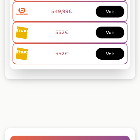
549,99€
Voir
552€
Voir
552€
Voir