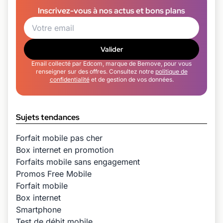
Inscrivez-vous à nos actus et bons plans
Valider
Email collecté par Edcom, marque de Bemove, pour vous
renseigner sur des offres. Consultez notre
politique de
confidentialité
et de gestion de vos données.
Sujets tendances
Forfait mobile pas cher
Box internet en promotion
Forfaits mobile sans engagement
Promos Free Mobile
Forfait mobile
Box internet
Smartphone
Test de débit mobile