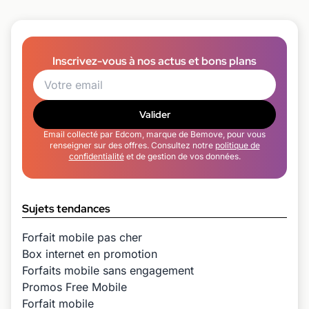
Inscrivez-vous à nos actus et bons plans
Valider
Email collecté par Edcom, marque de Bemove, pour vous
renseigner sur des offres. Consultez notre
politique de
confidentialité
et de gestion de vos données.
Sujets tendances
Forfait mobile pas cher
Box internet en promotion
Forfaits mobile sans engagement
Promos Free Mobile
Forfait mobile