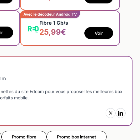
Avec le décodeur Android TV
Fibre 1 Gb/s
25,99€
ir
Voir
com
manettes du site Edcom pour vous proposer les meilleures box
orfaits mobile.
Promo fibre
Promo box internet