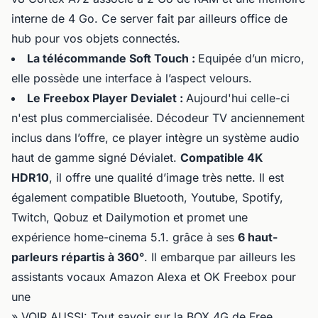
interne de 4 Go. Ce server fait par ailleurs office de
hub pour vos objets connectés.
La télécommande Soft Touch :
Equipée d’un micro,
elle possède une interface à l’aspect velours.
Le Freebox Player Devialet :
Aujourd'hui celle-ci
n'est plus commercialisée.
Décodeur TV anciennement
inclus dans l’offre, ce player intègre un système audio
haut de gamme signé Dévialet.
Compatible 4K
HDR10
, il offre une qualité d’image très nette. Il est
également compatible Bluetooth, Youtube, Spotify,
Twitch, Qobuz et Dailymotion et promet une
expérience home-cinema 5.1. grâce à ses
6 haut-
parleurs répartis à 360°
. Il embarque par ailleurs les
assistants vocaux Amazon Alexa et OK Freebox pour
une
» VOIR AUSSI:
Tout savoir sur la BOX 4G de Free