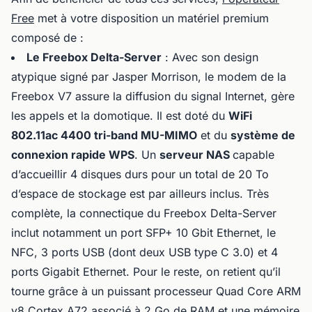
Free
met à votre disposition un matériel premium
composé de :
Le Freebox Delta-Server
: Avec son design
atypique signé par Jasper Morrison, le modem de la
Freebox V7 assure la diffusion du signal Internet, gère
les appels et la domotique. Il est doté du
WiFi
802.11ac 4400 tri-band MU-MIMO
et du
système de
connexion rapide WPS
. Un
serveur NAS
capable
d’accueillir 4 disques durs pour un total de 20 To
d’espace de stockage est par ailleurs inclus. Très
complète, la connectique du Freebox Delta-Server
inclut notamment un port SFP+ 10 Gbit Ethernet, le
NFC, 3 ports USB (dont deux USB type C 3.0) et 4
ports Gigabit Ethernet. Pour le reste, on retient qu’il
tourne grâce à un puissant processeur Quad Core ARM
v8 Cortex A72 associé à 2 Go de RAM et une mémoire