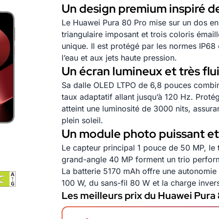
Un design premium inspiré de
Le Huawei Pura 80 Pro mise sur un dos en 
triangulaire imposant et trois coloris émai
unique. Il est protégé par les normes IP68 
l’eau et aux jets haute pression.
Un écran lumineux et très flu
Sa dalle OLED LTPO de 6,8 pouces combin
taux adaptatif allant jusqu’à 120 Hz. Proté
atteint une luminosité de 3000 nits, assura
plein soleil.
Un module photo puissant e
Le capteur principal 1 pouce de 50 MP, le t
grand-angle 40 MP forment un trio perfo
La batterie 5170 mAh offre une autonomie
100 W, du sans-fil 80 W et la charge inver
Les meilleurs prix du Huawei Pura