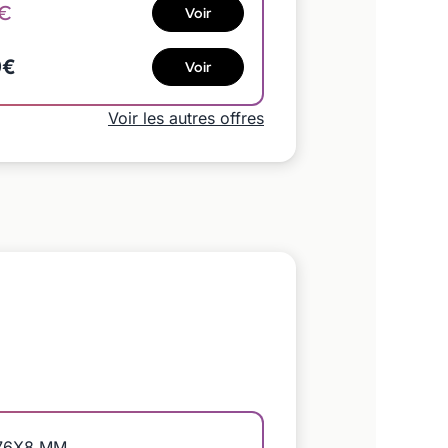
5€
Voir
9€
Voir
Voir les autres offres
76X8 MM