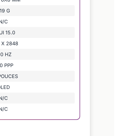
19 G
N/C
I 15.0
 X 2848
20 HZ
0 PPP
 POUCES
OLED
N/C
N/C