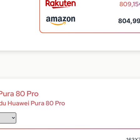
809,1
804,9
Pura 80 Pro
 du Huawei Pura 80 Pro
163X