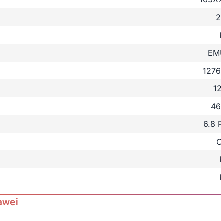
2
EMU
1276
1
46
6.8
awei