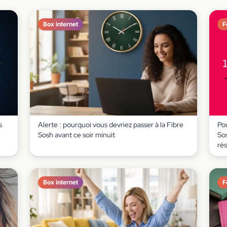
Box internet
F
s
Alerte : pourquoi vous devriez passer à la Fibre
Po
Sosh avant ce soir minuit
So
ré
Box internet
F