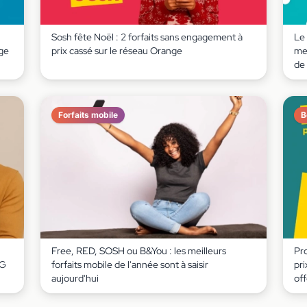
Sosh fête Noël : 2 forfaits sans engagement à
Le 
nge
prix cassé sur le réseau Orange
me
de
Forfaits mobile
B
Free, RED, SOSH ou B&You : les meilleurs
Pro
5G
forfaits mobile de l'année sont à saisir
pri
aujourd'hui
off