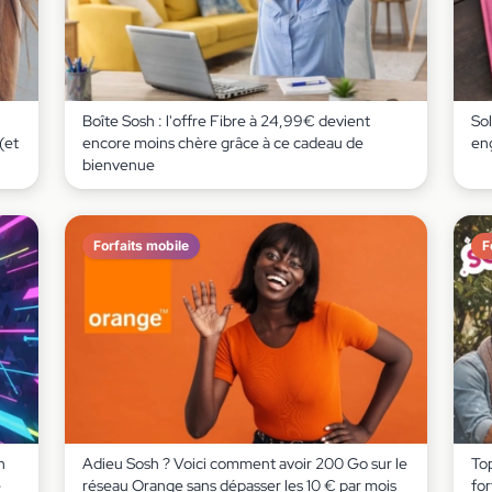
Boîte Sosh : l'offre Fibre à 24,99€ devient
Sol
(et
encore moins chère grâce à ce cadeau de
en
bienvenue
Forfaits mobile
F
h
Adieu Sosh ? Voici comment avoir 200 Go sur le
Top
e
réseau Orange sans dépasser les 10 € par mois
for