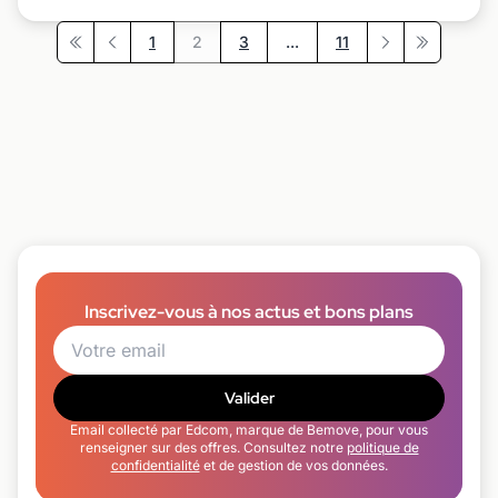
1
2
3
...
11
Première page
Précédent
Suivant
Dernière p
Inscrivez-vous à nos actus et bons plans
Valider
Email collecté par Edcom, marque de Bemove, pour vous
renseigner sur des offres. Consultez notre
politique de
confidentialité
et de gestion de vos données.