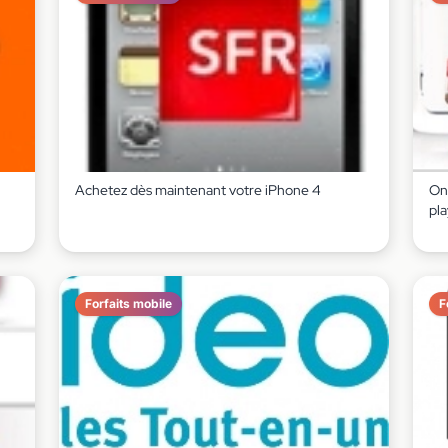
Achetez dès maintenant votre iPhone 4
On 
pl
Forfaits mobile
F