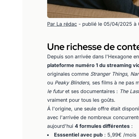
Par La rédac
- publié le 05/04/2025 à
Une richesse de conte
Depuis son arrivée dans l'Hexagone e
plateforme numéro 1 du streaming vi
originales comme
Stranger Things
,
Nar
ou
Peaky Blinders,
ses films à ne pas 
le futur
et ses documentaires :
The Last
vraiment pour tous les goûts.
Á l'origine, une seule offre était dispo
avec l'arrivée de nombreux concurrents 
aujourd'hui
4 formules différentes
:
Esssentiel avec pub
: 5,99€ /mois