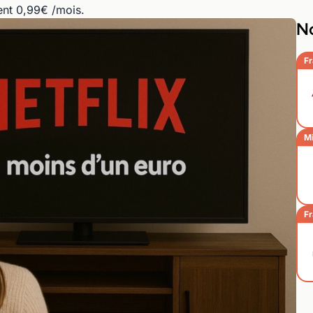
ent 0,99€ /mois.
No
Fr
Mi
Fr