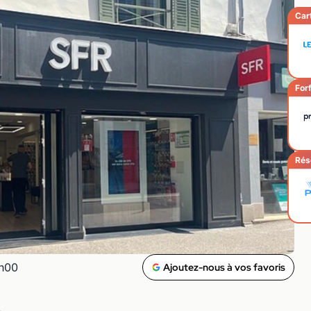
Car
Forf
Rés
2h00
Ajoutez-nous à vos favoris