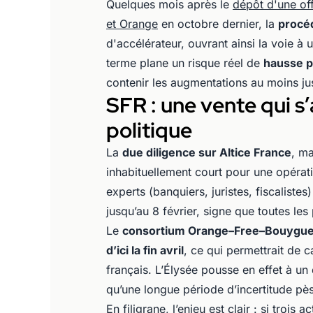
Quelques mois après le
dépôt d'une of
et Orange
en octobre dernier, la
procé
d'accélérateur, ouvrant ainsi la voie à 
terme plane un risque réel de
hausse p
contenir les augmentations au moins ju
SFR : une vente qui s’
politique
La
due diligence sur Altice France
, ma
inhabituellement court pour une opératio
experts (banquiers, juristes, fiscalistes
jusqu’au 8 février, signe que toutes les p
Le
consortium Orange–Free–Bouygu
d’ici la fin avril
, ce qui permettrait de ca
français. L’Élysée pousse en effet à un
qu’une longue période d’incertitude pèse
En filigrane, l’enjeu est clair : si trois