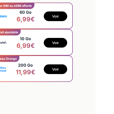
te SIM ou eSIM offerte
60 Go
Voir
6,99€
ait ajustable
10 Go
Voir
6,99€
eau Orange
200 Go
Voir
11,99€