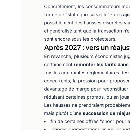
Concrètement, les consommateurs mobil
forme de "statu quo surveillé" : des
aju
possiblement des hausses discrètes vi
et généralisé tant que la transaction n
sont encore sous les projecteurs.
Après 2027 : vers un réaju
En revanche, plusieurs économistes juge
certainement
remonter les tarifs dans 
fois les contraintes réglementaires des
concurrents, la pression pour propose
davantage de marge pour reconstituer 
réduisant certaines promos, ou en jouan
Les hausses ne prendraient probablemen
mais plutôt d’une
succession de réaju
fin de certaines offres "choc" pour a
légères augmentations annuelles justi