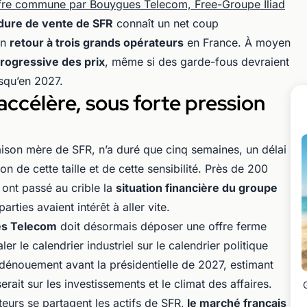
fre commune par Bouygues Telecom, Free-Groupe Iliad
dure de vente de SFR
connaît un net coup
un
retour à trois grands opérateurs
en France. À moyen
rogressive des prix
, même si des garde-fous devraient
squ’en 2027.
accélère, sous forte pression
ison mère de SFR, n’a duré que cinq semaines, un délai
n de cette taille et de cette sensibilité. Près de 200
) ont passé au crible la
situation financière du groupe
arties avaient intérêt à aller vite.
es Telecom
doit désormais déposer une offre ferme
ler le calendrier industriel sur le calendrier politique
 dénouement avant la présidentielle de 2027, estimant
rait sur les investissements et le climat des affaires.
 acteurs se partagent les actifs de SFR,
le marché français