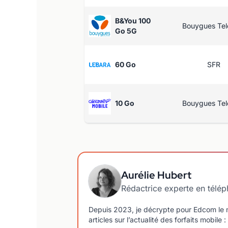
B&You 100
Bouygues Te
Go 5G
60 Go
SFR
10 Go
Bouygues Te
Aurélie Hubert
Rédactrice experte en télé
Depuis 2023, je décrypte pour Edcom le m
articles sur l’actualité des forfaits mobi