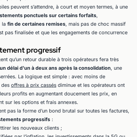
es peuvent s’attendre, à court et moyen termes, à une
stements ponctuels sur certains forfaits
,
a la
fin de certaines remises
, mais pas de choc massif
’est pas finalisée et que les engagements de concurrence
stement progressif
nt qu’un retour durable à trois opérateurs fera très
un délai d'un à deux ans après la consolidation
, une
serrées. La logique est simple : avec moins de
r des
offres à prix cassés
diminue et les opérateurs ont
leurs profits en augmentant doucement les prix, en
t sur les options et frais annexes.
t pas la forme d’un bond brutal sur toutes les factures,
stements progressifs
:
ttirer les nouveaux clients ;
fiées par l’inflation, les investissements dans la 5G ou