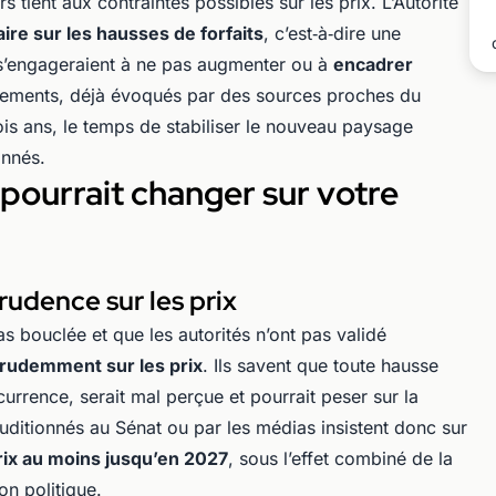
tient aux contraintes possibles sur les prix. L’Autorité
re sur les hausses de forfaits
, c’est‑à‑dire une
 s’engageraient à ne pas augmenter ou à
encadrer
gements, déjà évoqués par des sources proches du
rois ans, le temps de stabiliser le nouveau paysage
onnés.
 pourrait changer sur votre
rudence sur les prix
as bouclée et que les autorités n’ont pas validé
prudemment sur les prix
. Ils savent que toute hausse
currence, serait mal perçue et pourrait peser sur la
uditionnés au Sénat ou par les médias insistent donc sur
prix au moins jusqu’en 2027
, sous l’effet combiné de la
ion politique.