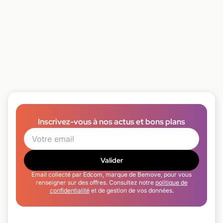
Inscrivez-vous à nos actus et bons plans
Valider
Email collecté par Edcom, marque de Bemove, pour vous
renseigner sur des offres. Consultez notre
politique de
confidentialité
et de gestion de vos données.