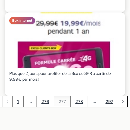
Box internet
Plus que 2 jours pour profiter de la Box de SFR à partir de
9.99€ par mois !
1
...
276
277
278
...
297
emière page
Précédent
Suiv