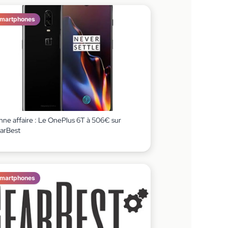
martphones
nne affaire : Le OnePlus 6T à 506€ sur
arBest
martphones