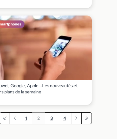
martphones
awei, Google, Apple...Les nouveautés et
ns plans de la semaine
1
2
3
4
Première page
Précédent
Suivant
Dernière page