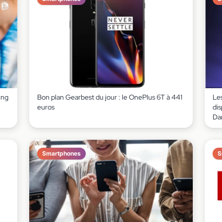
ung
Bon plan Gearbest du jour : le OnePlus 6T à 441
Le
euros
di
Da
Smartphones
S